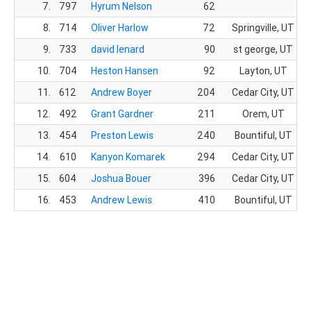
7.
797
Hyrum Nelson
62
8.
714
Oliver Harlow
72
Springville, UT
9.
733
david lenard
90
st george, UT
10.
704
Heston Hansen
92
Layton, UT
11.
612
Andrew Boyer
204
Cedar City, UT
12.
492
Grant Gardner
211
Orem, UT
13.
454
Preston Lewis
240
Bountiful, UT
14.
610
Kanyon Komarek
294
Cedar City, UT
15.
604
Joshua Bouer
396
Cedar City, UT
16.
453
Andrew Lewis
410
Bountiful, UT